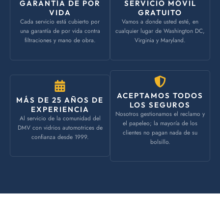
GARANTÍA DE POR
SERVICIO MÓVIL
VIDA
GRATUITO
Cada servicio está cubierto por
Vamos a donde usted esté, en
una garantía de por vida contra
cualquier lugar de Washington DC,
filtraciones y mano de obra.
Virginia y Maryland.
ACEPTAMOS TODOS
MÁS DE 25 AÑOS DE
LOS SEGUROS
EXPERIENCIA
Nosotros gestionamos el reclamo y
Al servicio de la comunidad del
el papeleo; la mayoría de los
DMV con vidrios automotrices de
clientes no pagan nada de su
confianza desde 1999.
bolsillo.