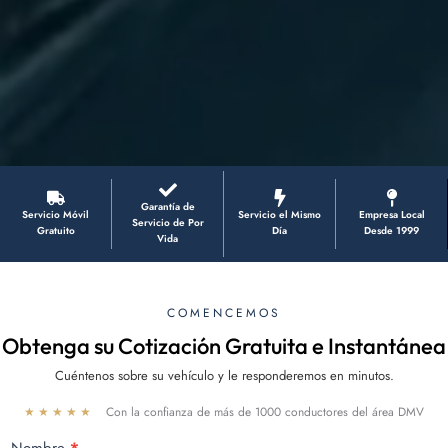
Garantía de
Servicio Móvil
Servicio el Mismo
Empresa Local
Servicio de Por
Gratuito
Día
Desde 1999
Vida
COMENCEMOS
Obtenga su Cotización Gratuita e Instantánea
Cuéntenos sobre su vehículo y le responderemos en minutos.
★★★★★
Con la confianza de más de 1000 conductores del área DMV
Free
Nombre
*