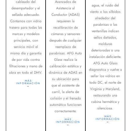
cableado del
Avanzados de
agua, el ruido del
desempañador y el
Asistencia al
viento o los silbidos
sellado adecuado.
Conductor (ADAS)
alrededor del
Contamos con vidrio
requieren la
parabrisas o las
trasero para todas las
recalibración de
ventanillas indican
marcas y modelos
cámaras y sensores
sellos dañados,
principales, con
después de cualquier
molduras
servicio móvil el
reemplazo de
deterioradas o una
mismo día y garantía
parabrisas. AFG Auto
instalación deficiente.
de por vida contra
Glass realiza la
AFG Auto Glass
filtraciones y mano de
calibración estática y
diagnostica y vuelve a
obra en todo el DMV.
dinámica de ADAS en
sellar los vidrios en
su ubicación para
MÁS
todo DC, el norte de
INFORMACIÓN
que el asistente de
→
Virginia y Maryland,
carril, la alerta de
restaurando una
colisión y el frenado
cabina hermética y
automático funcionen
silenciosa.
correctamente.
MÁS
INFORMACIÓN
MÁS
→
INFORMACIÓN
→