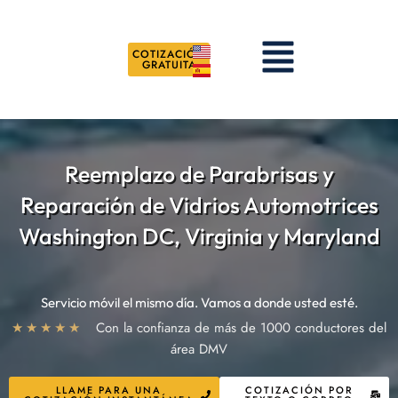
Ir
al
Menú
contenido
COTIZACIÓN
GRATUITA
Reemplazo de Parabrisas y
Reparación de Vidrios Automotrices
Washington DC, Virginia y Maryland
Servicio móvil el mismo día. Vamos a donde usted esté.
★★★★★
Con la confianza de más de 1000 conductores del
área DMV
LLAME PARA UNA
COTIZACIÓN POR