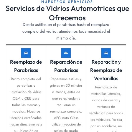
NUESTROS SERVICIOS
Servicios de Vidrios Automotrices que
Ofrecemos
Desde astillas en el parabrisas hasta el reemplazo
completo del vidrio: atendemos toda necesidad el
mismo día.
Reemplazo de
Reparación de
Reparación y
Parabrisas
Parabrisas
Reemplazo de
Ventanillas
Retiro completo del
Reparamos astillas y
parabrisas e
grietas en 30 minutos
Reemplazo de
instalación de vidrio
o menos, antes de
ventanillas laterales,
OEM u OEE para
que se extiendan y
vidrios de cuarto y
todas las marcas y
requieran un
ventanas de
modelos. Nuestros
reemplazo completo.
ventilación para todos
técnicos certificados
AFG Auto Glass
los vehículos. Ya sea
llegan directamente a
utiliza inyección de
por un accidente, un
su ubicación en
resina de grado