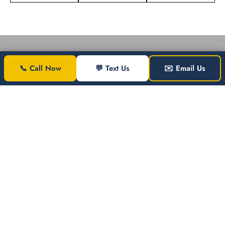
📞 Call Now
💬 Text Us
✉️ Email Us
Nos Apasiona Construir Confianza
en Nuestra Comunidad
Nuestro equipo en AFG Auto Glass se compromete a
brindarle el mejor servicio de vidrios automotrices, al
precio más accesible y con los más altos estándares de
calidad y seguridad. Sabemos que todos en el área de
Washington DC y el norte de Virginia están ocupados, por
eso estamos aquí para quitarle el estrés de reemplazar su
ventanilla o parabrisas. Relájese: un técnico irá a donde
usted esté con servicio de vidrios el mismo día o citas
flexibles, disponibles para todas las ventanillas y parabrisas.