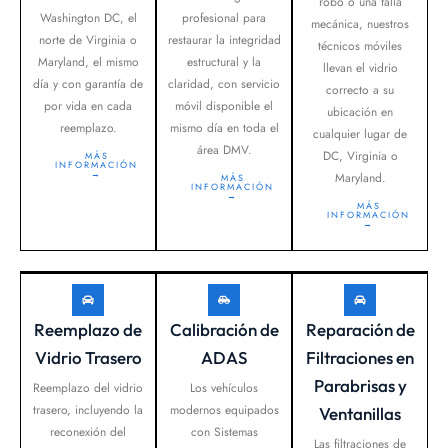
robo o una falla
Washington DC, el
profesional para
mecánica, nuestros
norte de Virginia o
restaurar la integridad
técnicos móviles
Maryland, el mismo
estructural y la
llevan el vidrio
día y con garantía de
claridad, con servicio
correcto a su
por vida en cada
móvil disponible el
ubicación en
reemplazo.
mismo día en toda el
cualquier lugar de
área DMV.
DC, Virginia o
MÁS
INFORMACIÓN
→
Maryland.
MÁS
INFORMACIÓN
→
MÁS
INFORMACIÓN
→
Reemplazo de
Calibración de
Reparación de
Vidrio Trasero
ADAS
Filtraciones en
Parabrisas y
Reemplazo del vidrio
Los vehículos
trasero, incluyendo la
modernos equipados
Ventanillas
reconexión del
con Sistemas
Las filtraciones de