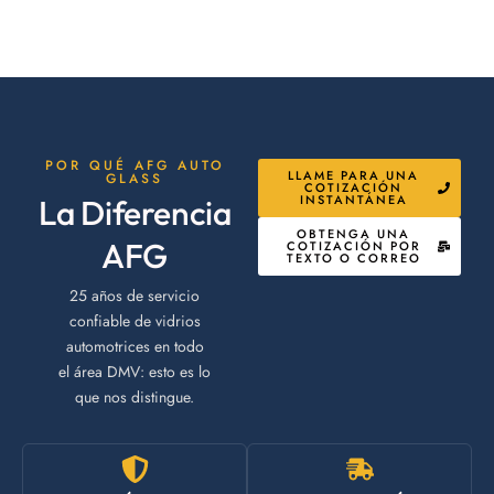
POR QUÉ AFG AUTO
LLAME PARA UNA
GLASS
COTIZACIÓN
INSTANTÁNEA
La Diferencia
OBTENGA UNA
AFG
COTIZACIÓN POR
TEXTO O CORREO
25 años de servicio
confiable de vidrios
automotrices en todo
el área DMV: esto es lo
que nos distingue.